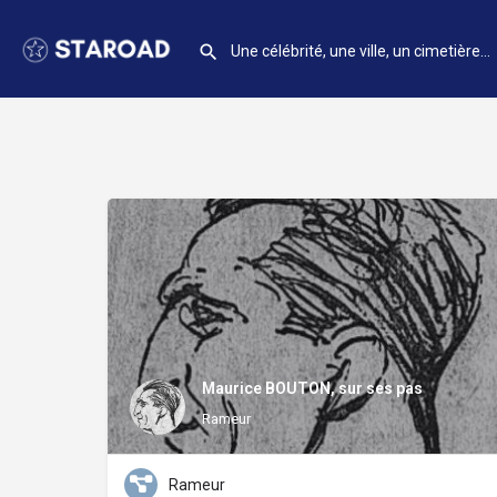
Maurice BOUTON, sur ses pas
Rameur
Rameur