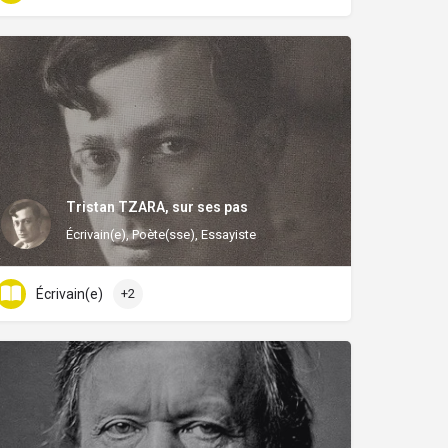
Tristan TZARA, sur ses pas
Écrivain(e), Poète(sse), Essayiste
Écrivain(e)
+2