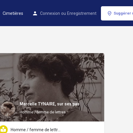
Cimetières
Connexion
ou
Enregistrement
Suggérer 
Marcelle TYNAIRE, sur ses pas
Homme / femme de lettres
Homme / femme de lettres