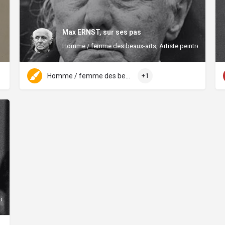
Max ERNST, sur ses pas
Homme / femme des beaux-arts, Artiste peintre
Homme / femme des beaux-arts
+1
Acteur(ice)