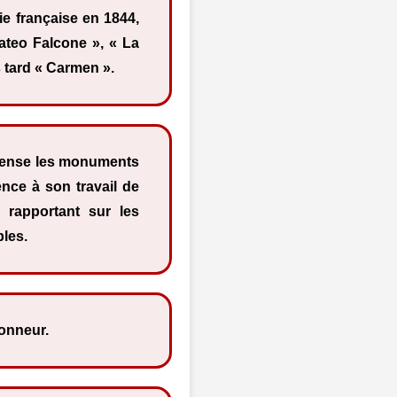
e française en 1844,
Mateo Falcone », « La
s tard « Carmen ».
ecense les monuments
nce à son travail de
 rapportant sur les
les.
honneur.