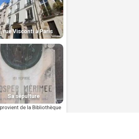
provient de la Bibliothèque
tv1b10525048m/f25 Domaine
hoto 6 : Dadamax — CC BY-SA