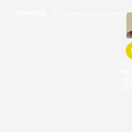
Écri
Né 
dé
(06