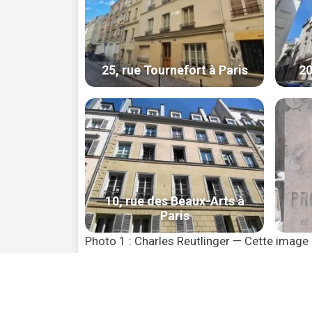
Photo 1 : Charles Reutlinger — Cette image 
en ligne Gallica sous l’identifiant ARK b
public – Photos 2, 3, 4 et 5 : Staroad – P
3.0