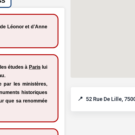
SS
s de Léonor et d’Anne
lles études à
Paris
lui
au.
e par les ministères,
onuments historiques
52 Rue De Lille, 750
uteur que sa renommée