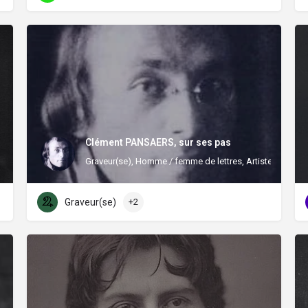
Clément PANSAERS, sur ses pas
Graveur(se), Homme / femme de lettres, Artiste peintre
Graveur(se)
+2