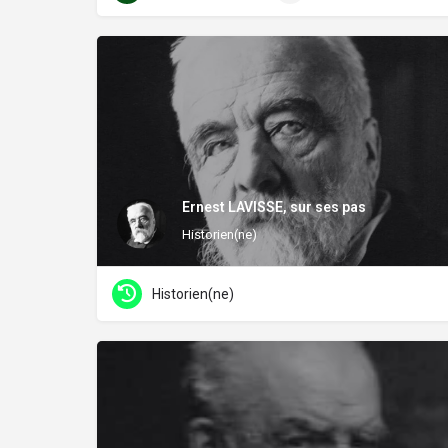
Ernest LAVISSE, sur ses pas
Historien(ne)
Historien(ne)