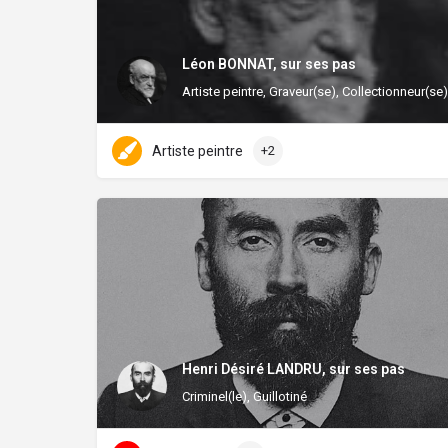
Léon BONNAT, sur ses pas
Artiste peintre, Graveur(se), Collectionneur(se)
Artiste peintre
+2
Henri Désiré LANDRU, sur ses pas
Criminel(le), Guillotiné