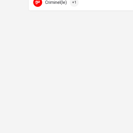
Criminel(le)
+1