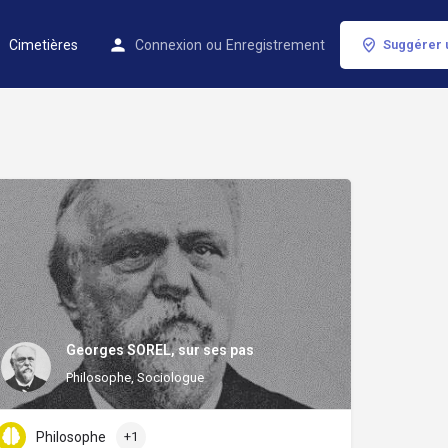
Cimetières
Connexion
ou
Enregistrement
Suggérer 
Georges SOREL, sur ses pas
Philosophe, Sociologue
Philosophe
+1