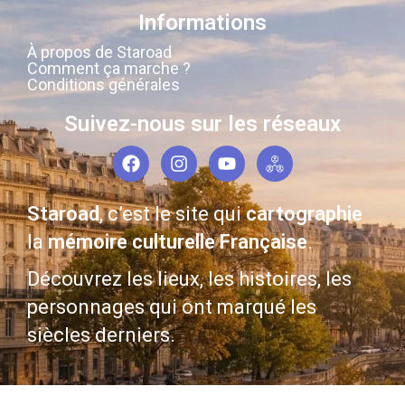
Informations
À propos de Staroad
Comment ça marche ?
Conditions générales
Suivez-nous sur les réseaux
Staroad
, c’est le site qui
cartographie
la
mémoire culturelle Française
.
Découvrez les lieux, les histoires, les
personnages qui ont marqué les
siècles derniers.