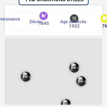
Naissance
Décès
Age de décès
1845
1922
7