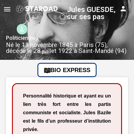
Jules GUESDE,
sur ses pas
Politicien(ne)
Né le 11 novembre 1845 à Paris (75),
décédé le 28 juillet 1922 à Saint-Mandé (94)
BIO EXPRESS
Personnalité historique et ayant eu un
lien très fort entre les partis
communiste et socialiste. Jules Bazile
est le fils d’un professeur d’institution
privée.