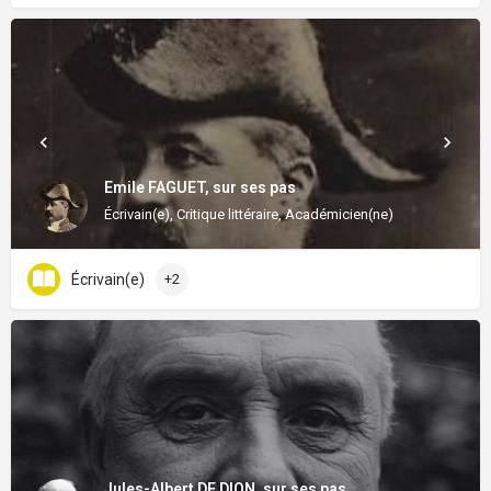
Emile FAGUET, sur ses pas
Écrivain(e), Critique littéraire, Académicien(ne)
Écrivain(e)
+2
Jules-Albert DE DION, sur ses pas