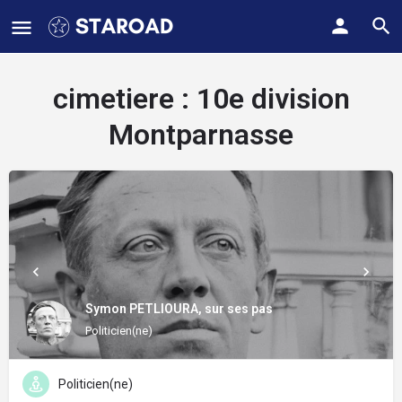
cimetiere :
10e division
Montparnasse
Symon PETLIOURA, sur ses pas
Politicien(ne)
Politicien(ne)