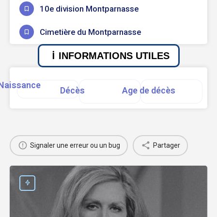
10e division Montparnasse
Cimetière du Montparnasse
INFORMATIONS UTILES
Naissance
Décès
Age de décès
Signaler une erreur ou un bug
Partager