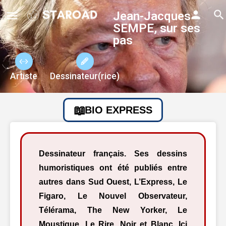
Jean-Jacques
SEMPE, sur ses
pas
Artiste
Dessinateur(rice)
BIO EXPRESS
Dessinateur français. Ses dessins
humoristiques ont été publiés entre
autres dans Sud Ouest, L’Express, Le
Figaro, Le Nouvel Observateur,
Télérama, The New Yorker, Le
Moustique, Le Rire, Noir et Blanc, Ici