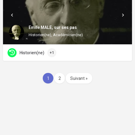
Emile MALE, sur ses pas
Historien(ne), Académicien(ne)
Historien(ne)
+1
1
2
Suivant »