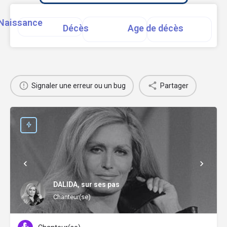
Naissance
Décès
Age de décès
Signaler une erreur ou un bug
Partager
DALIDA, sur ses pas
Chanteur(se)