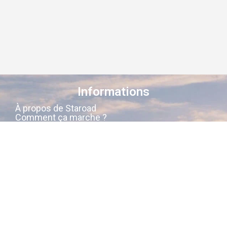
Informations
À propos de Staroad
Comment ça marche ?
Conditions générales
Suivez-nous sur les réseaux
Staroad
, c’est le site qui
cartographie
la
mémoire culturelle Française
.