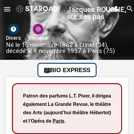
Jacques ROUCHE,
sur ses pas
Divers
Mécène
Né le 16 novembre 1862 à Lunel (34),
décédé le 9 novembre 1957 à Paris (75)
BIO EXPRESS
Patron des parfums L.T. Piver, il dirigea
également La Grande Revue, le théâtre
des Arts (aujourd’hui théâtre Hébertot)
et l’Opéra de
Paris
.