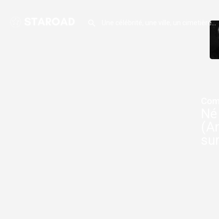
Com
Né 
(An
sur