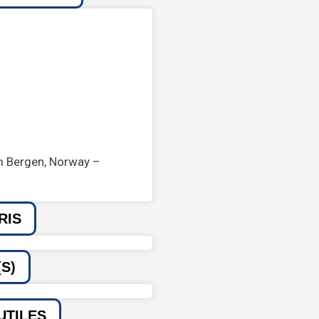
om Bergen, Norway –
RIS
S)
UTILES