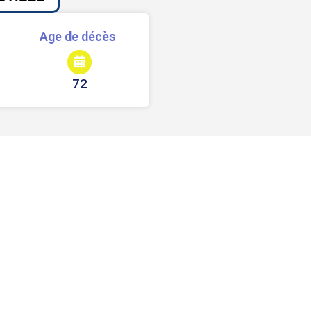
Age de décès
72
Signaler une erreur ou un bug
Partager