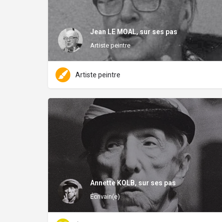
Jean LE MOAL, sur ses pas
Artiste peintre
Artiste peintre
Annette KOLB, sur ses pas
Écrivain(e)