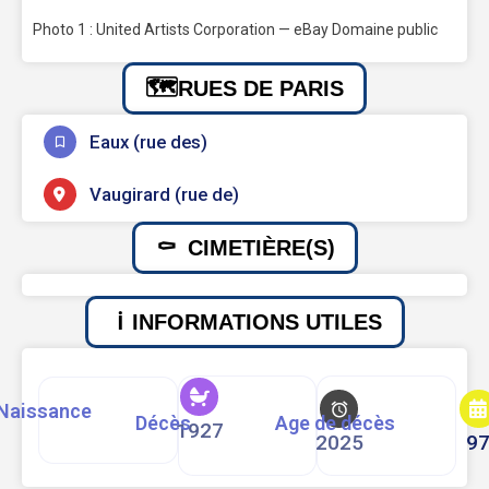
Photo 1 : United Artists Corporation — eBay Domaine public
RUES DE PARIS
Eaux (rue des)
Vaugirard (rue de)
CIMETIÈRE(S)
INFORMATIONS UTILES
Naissance
Décès
Age de décès
1927
2025
9