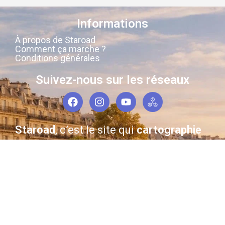
Informations
À propos de Staroad
Comment ça marche ?
Conditions générales
Suivez-nous sur les réseaux
Staroad
, c’est le site qui
cartographie
la
mémoire culturelle Française
.
Découvrez les lieux, les histoires, les
personnages qui ont marqué les
siècles derniers.