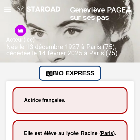
Geneviève PAGE,
sur ses pas
Acteur(ice)
Née le 13 décembre 1927 à Paris (75),
décédée le 14 février 2025 à Paris (75)
BIO EXPRESS
Actrice française.
Elle est élève au lycée Racine (
Paris
).