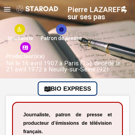
Pierre LAZAREFF,
sur ses pas
Journaliste
Patron de presse
Producteur(ice)
Né le 16 avril 1907 à Paris (75), décédé le
21 avril 1972 à Neuilly-sur-Seine (92)
BIO EXPRESS
Journaliste, patron de presse et
producteur d’émissions de télévision
français.