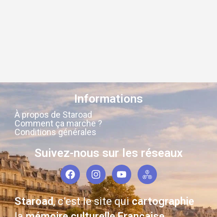
Informations
À propos de Staroad
Comment ça marche ?
Conditions générales
Suivez-nous sur les réseaux
Staroad
, c’est le site qui
cartographie
la
mémoire culturelle Française
.