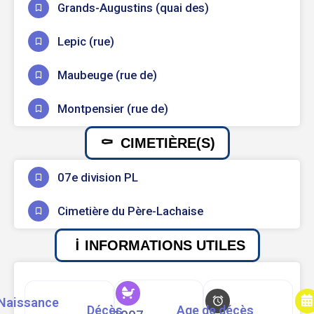
Grands-Augustins (quai des)
Lepic (rue)
Maubeuge (rue de)
Montpensier (rue de)
CIMETIÈRE(S)
07e division PL
Cimetière du Père-Lachaise
INFORMATIONS UTILES
Naissance
Décès
Age de décès