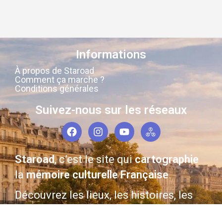
Informations
À propos de Staroad
Comment ça marche ?
Conditions générales
Suivez-nous sur les réseaux
Staroad
, c’est le site qui
cartographie
la
mémoire culturelle Française
.
Découvrez les lieux, les histoires, les
personnages qui ont marqué les