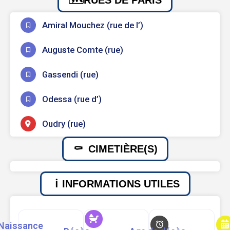
Amiral Mouchez (rue de l’)
Auguste Comte (rue)
Gassendi (rue)
Odessa (rue d’)
Oudry (rue)
CIMETIÈRE(S)
INFORMATIONS UTILES
Naissance