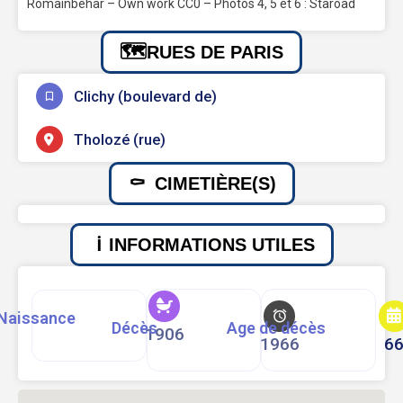
Romainbehar – Own work CC0 – Photos 4, 5 et 6 : Staroad
RUES DE PARIS
Clichy (boulevard de)
Tholozé (rue)
CIMETIÈRE(S)
INFORMATIONS UTILES
Naissance
Décès
Age de décès
1906
1966
6