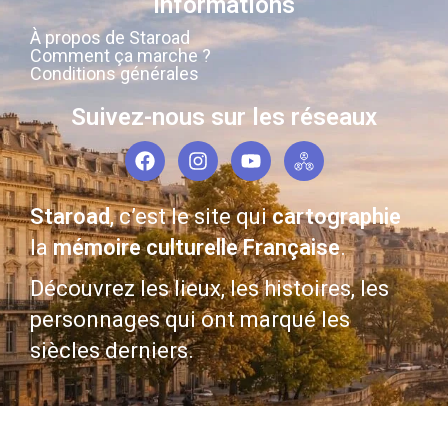
Informations
À propos de Staroad
Comment ça marche ?
Conditions générales
Suivez-nous sur les réseaux
Staroad
, c’est le site qui
cartographie
la
mémoire culturelle Française
.
Découvrez les lieux, les histoires, les
personnages qui ont marqué les
siècles derniers.