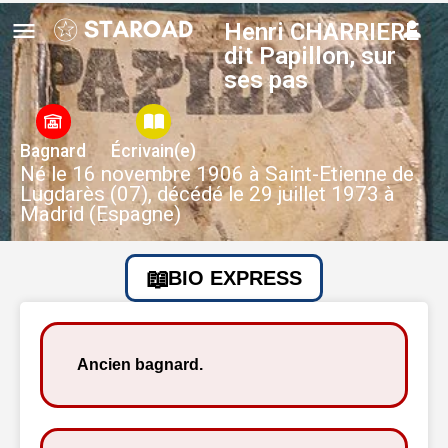
Henri CHARRIERE
dit Papillon, sur
ses pas
Bagnard
Écrivain(e)
Né le 16 novembre 1906 à Saint-Etienne de
Lugdarès (07), décédé le 29 juillet 1973 à
Madrid (Espagne)
BIO EXPRESS
Ancien bagnard.