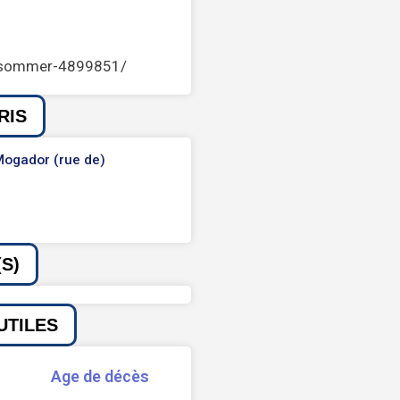
llasommer-4899851/
RIS
ogador (rue de)
S)
UTILES
Age de décès