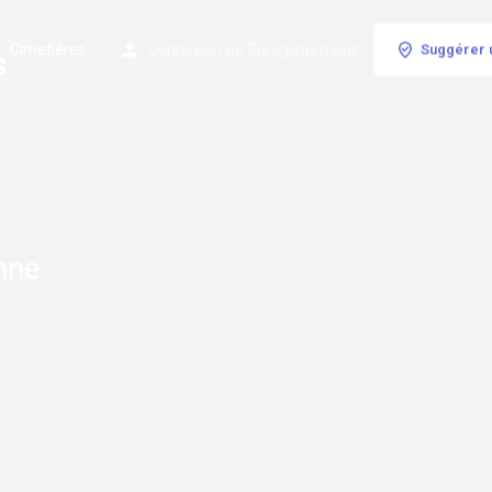
Cimetières
Connexion
ou
Enregistrement
Suggérer 
s
nne