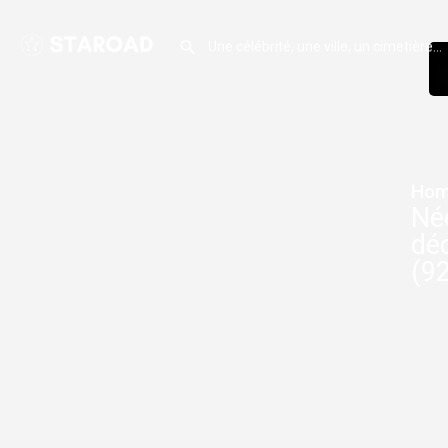
Hom
Né
déc
(92