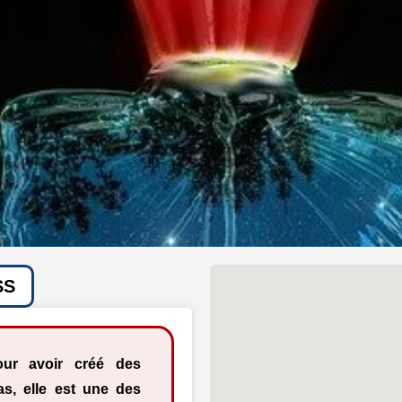
SS
our avoir créé des
s, elle est une des