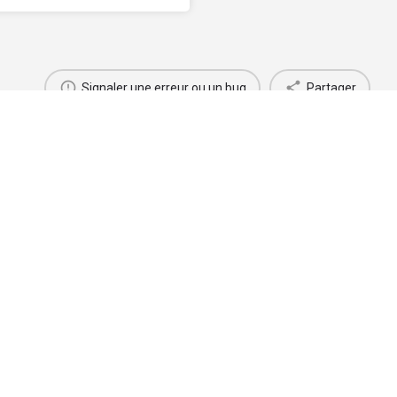
Signaler une erreur ou un bug
Partager
BOURVIL, sur ses pas
Acteur(ice), Chanteur(se)
Acteur(ice)
+1