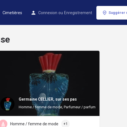
Cimetières
Connexion
ou
Enregistrement
Suggérer 
use
Germaine CELLIER, sur ses pas
Homme / femme de mode, Parfumeur / parfumeuse
Homme / femme de mode
+1