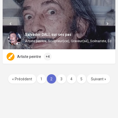
Salvador DALI, sur ses pas
Artiste peintre, Sculpteur(ice), Graveur(se), Scénariste, Écrivai
Artiste peintre
+4
« Précédent
1
2
3
4
5
Suivant »