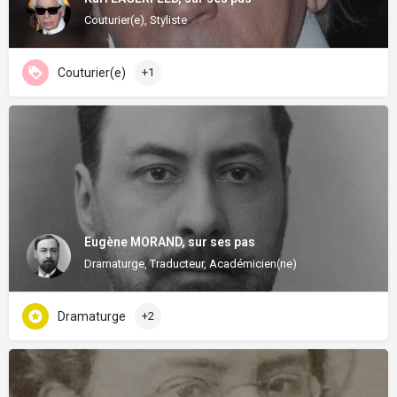
Couturier(e), Styliste
Couturier(e)
+1
Eugène MORAND, sur ses pas
Dramaturge, Traducteur, Académicien(ne)
Dramaturge
+2