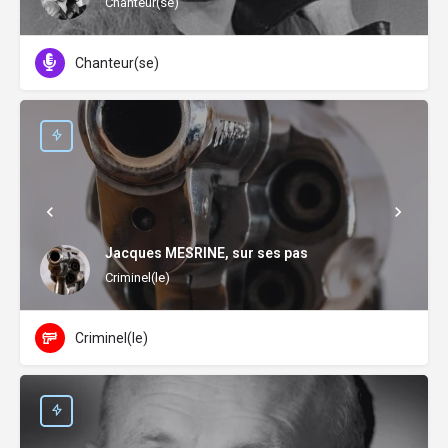
Chanteur(se)
Chanteur(se)
Jacques MESRINE, sur ses pas
Criminel(le)
Criminel(le)