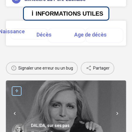
INFORMATIONS UTILES
Naissance
Décès
Age de décès
Signaler une erreur ou un bug
Partager
DALIDA, sur ses pas