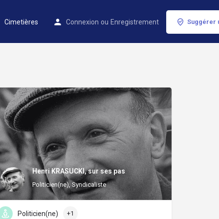
Cimetières
Connexion
ou
Enregistrement
Suggérer 
Henri KRASUCKI, sur ses pas
Politicien(ne), Syndicaliste
Politicien(ne)
+1