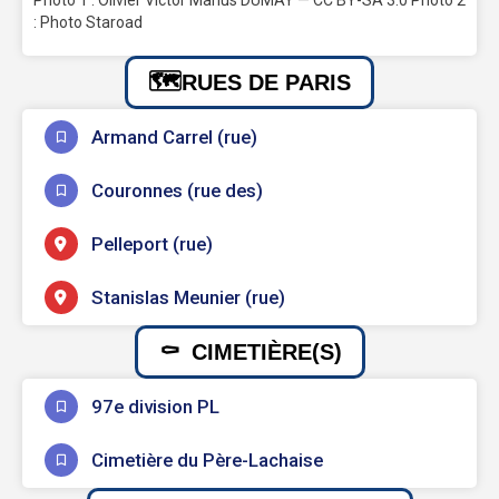
Photo 1 : Olivier Victor Marius DUMAY — CC BY-SA 3.0 Photo 2
: Photo Staroad
RUES DE PARIS
Armand Carrel (rue)
Couronnes (rue des)
Pelleport (rue)
Stanislas Meunier (rue)
CIMETIÈRE(S)
97e division PL
Cimetière du Père-Lachaise