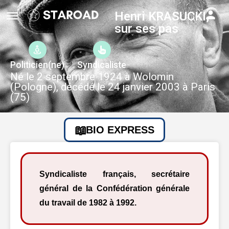
Henri KRASUCKI,
sur ses pas
Politicien(ne)
Syndicaliste
Né le 2 septembre 1924 à Wolomin
(Pologne), décédé le 24 janvier 2003 à Paris
(75)
BIO EXPRESS
Syndicaliste français, secrétaire
général de la Confédération générale
du travail de 1982 à 1992.