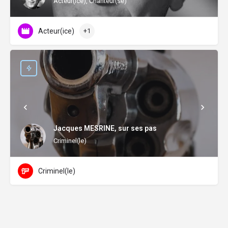
Acteur(ice), Chanteur(se)
Acteur(ice)
+1
Jacques MESRINE, sur ses pas
Criminel(le)
Criminel(le)