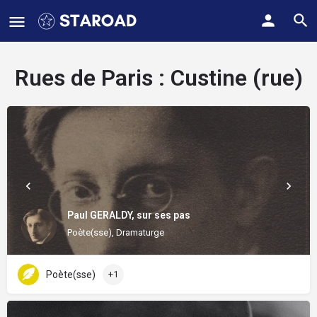
Rues de Paris :
Custine (rue)
Paul GERALDY, sur ses pas
Poète(sse), Dramaturge
Poète(sse)
+1