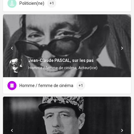
Politicien(ne)
+1
Jean-Claude PASCAL, sur les pas
Homme / femme de cinéma, Acteur(ice)
Homme / femme de cinéma
+1