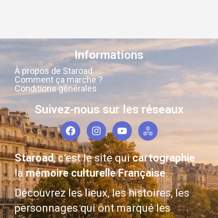
Informations
À propos de Staroad
Comment ça marche ?
Conditions générales
Suivez-nous sur les réseaux
Staroad
, c’est le site qui
cartographie
la
mémoire culturelle Française
.
Découvrez les lieux, les histoires, les
personnages qui ont marqué les