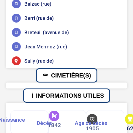
Balzac (rue)
Berri (rue de)
Breteuil (avenue de)
Jean Mermoz (rue)
Sully (rue de)
CIMETIÈRE(S)
INFORMATIONS UTILES
Naissance
Décès
Age de décès
1842
1905
6