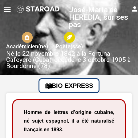
José-Maria de
HEREDIA, sur ses
pas
Académicien(ne)
Poète(sse)
Né le 22 novembre 1842 à la Fortuna-
Cafeyere (Cuba), décédé le 3 octobre 1905 à
Bourdonné (78)
BIO EXPRESS
Homme de lettres d’origine cubaine,
né sujet espagnol, il a été naturalisé
français en 1893.