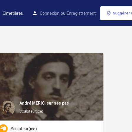
Cimetières
Connexion
ou
Enregistrement
Suggérer 
André MERIC, sur ses pas
Sculpteur(ice)
Sculpteur(ice)