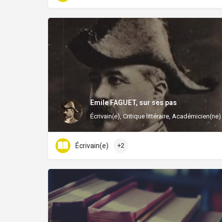
Emile FAGUET, sur ses pas
Écrivain(e), Critique littéraire, Académicien(ne)
Écrivain(e)
+2