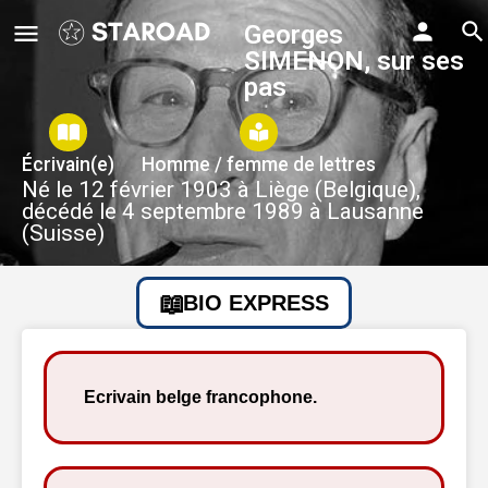
Georges
SIMENON, sur ses
pas
Écrivain(e)
Homme / femme de lettres
Né le 12 février 1903 à Liège (Belgique),
décédé le 4 septembre 1989 à Lausanne
(Suisse)
BIO EXPRESS
Ecrivain belge francophone.