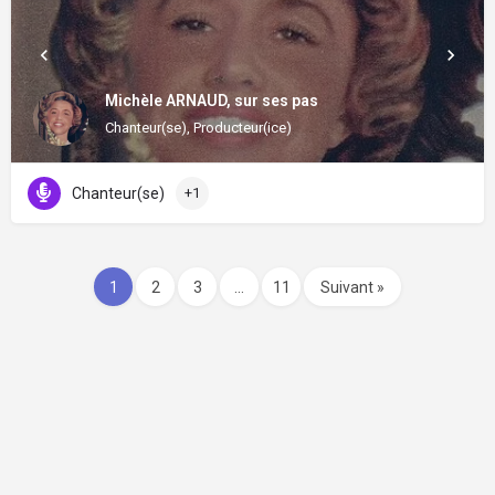
Michèle ARNAUD, sur ses pas
Chanteur(se), Producteur(ice)
Chanteur(se)
+1
1
2
3
…
11
Suivant »