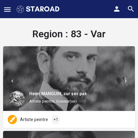
Region :
83 - Var
Henri MANGUIN, sur ses pas
Artiste peintre, Graveur(se)
Artiste peintre
+1