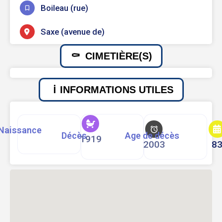
Boileau (rue)
Saxe (avenue de)
CIMETIÈRE(S)
INFORMATIONS UTILES
Naissance
Décès
Age de décès
1919
2003
8