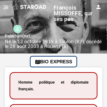
François
MISSOFFE, sur
ses pas
Politicien(ne)
Né le 13 octobre 1919 à Toulon (83), décédé
le 28 août 2003 à Rouen (76)
BIO EXPRESS
Homme politique et diplomate
français.