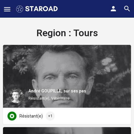
Region :
Tours
André GOUPILLE, sur ses pas
Résistant(e), Vétérinaire
Résistant(e)
+1