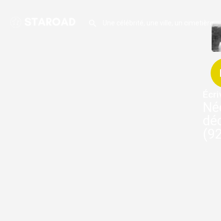
Écri
Né
dé
(92