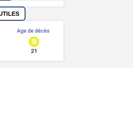
UTILES
Age de décès
21
Signaler une erreur ou un bug
Partager