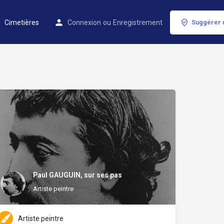
Cimetières
Connexion
ou
Enregistrement
Suggérer 
Paul GAUGUIN, sur ses pas
Artiste peintre
Artiste peintre