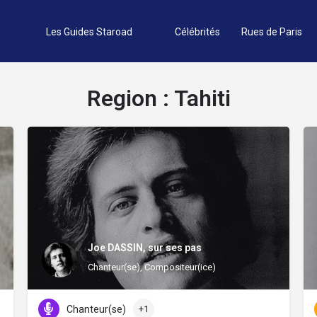
Les Guides Staroad
Célébrités
Rues de Paris
Region :
Tahiti
Joe DASSIN, sur ses pas
Chanteur(se), Compositeur(ice)
Chanteur(se)
+1