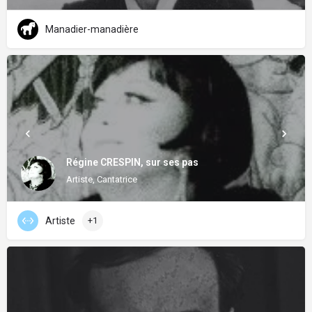
Manadier-manadière
Régine CRESPIN, sur ses pas
Artiste, Cantatrice
Artiste
+1