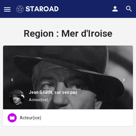
Region :
Mer d'Iroise
Jean GABIN, sur ses pas
Acteur(ice)
Acteur(ice)