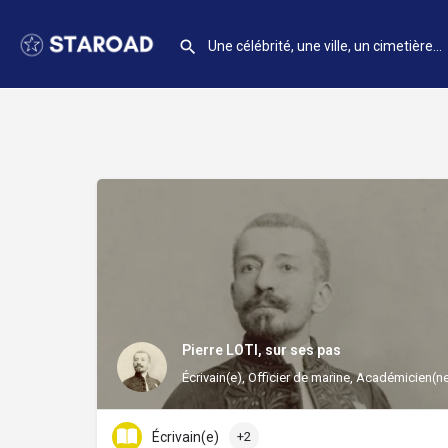
Pierre LOTI, sur ses pas
Écrivain(e), Officier de marine, Académicien(n
Écrivain(e)
+2