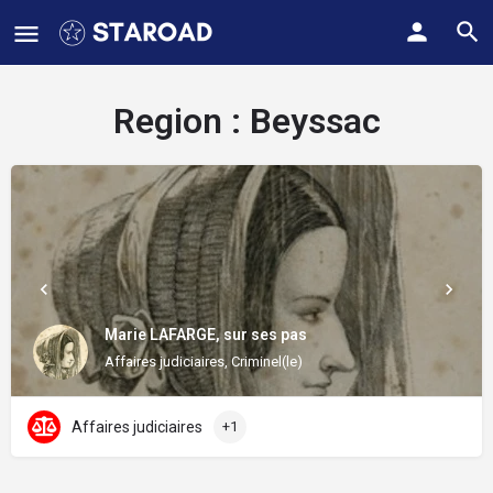
Region :
Beyssac
Marie LAFARGE, sur ses pas
Affaires judiciaires, Criminel(le)
Affaires judiciaires
+1