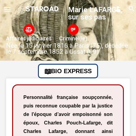
Marie LAFARGE,
sur ses pas
Affaires judiciaires
Criminel(le)
Née le 15 janvier 1816 à Paris (75), décédée
le 7 septembre 1852 à Ussat (09)
BIO EXPRESS
Personnalité française soupçonnée,
puis reconnue coupable par la justice
de l’époque d’avoir empoisonné son
époux, Charles Pouch-Lafarge, dit
Charles Lafarge, donnant ainsi