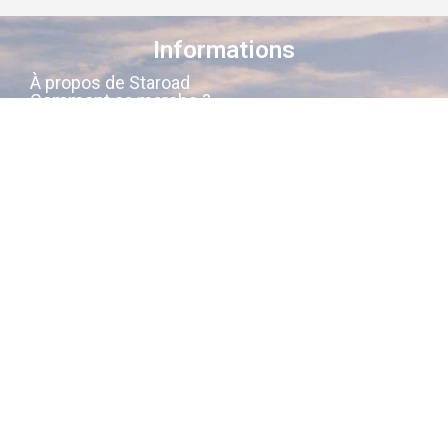
Informations
À propos de Staroad
Comment ça marche ?
Conditions générales
Suivez-nous sur les réseaux
Staroad
, c’est le site qui
cartographie
la
mémoire culturelle Française
.
Découvrez les lieux, les histoires, les
personnages qui ont marqué les
siècles derniers.