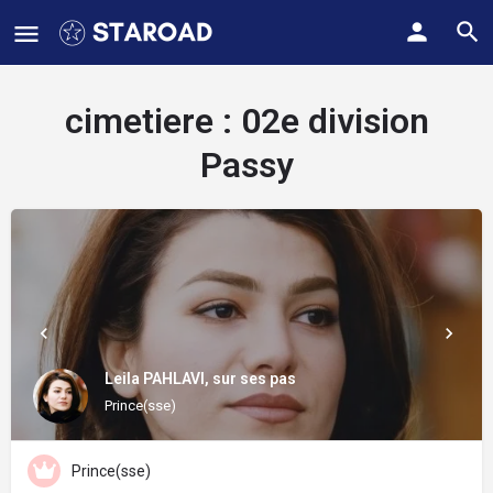
cimetiere :
02e division
Passy
Leila PAHLAVI, sur ses pas
Prince(sse)
Prince(sse)