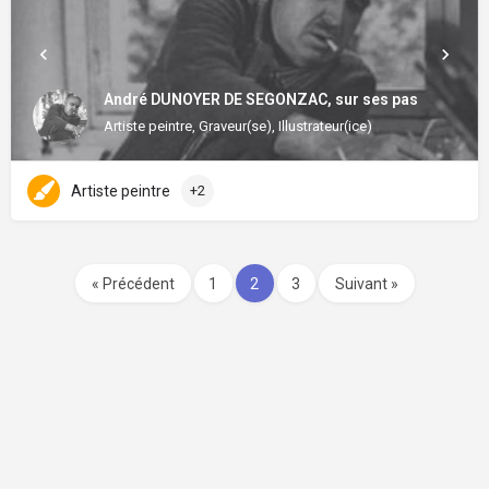
André DUNOYER DE SEGONZAC, sur ses pas
Artiste peintre, Graveur(se), Illustrateur(ice)
Artiste peintre
+2
« Précédent
1
2
3
Suivant »