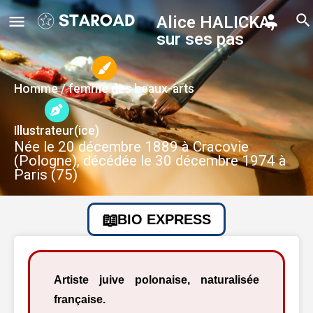
Alice HALICKA,
sur ses pas
Homme / femme des beaux-arts
Illustrateur(ice)
Née le 20 décembre 1889 à Cracovie
(Pologne), décédée le 30 décembre 1974 à
Paris (75)
BIO EXPRESS
Artiste juive polonaise, naturalisée
française.