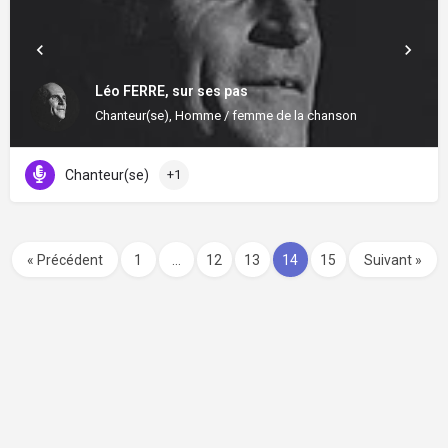
Léo FERRE, sur ses pas
Chanteur(se), Homme / femme de la chanson
Chanteur(se)
+1
« Précédent
1
…
12
13
14
15
Suivant »