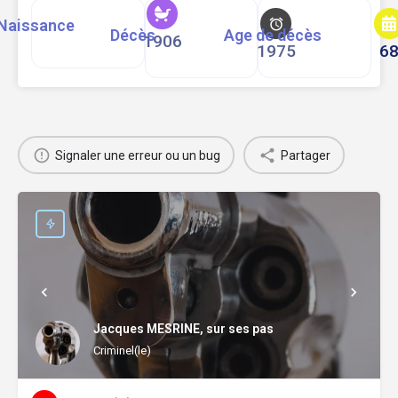
Naissance
Décès
Age de décès
1906
1975
6
Signaler une erreur ou un bug
Partager
Jacques MESRINE, sur ses pas
Criminel(le)