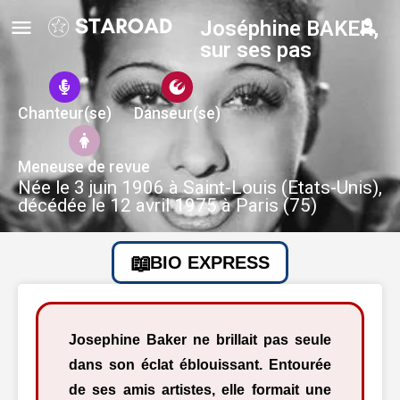
Joséphine BAKER,
sur ses pas
Chanteur(se)
Danseur(se)
Meneuse de revue
Née le 3 juin 1906 à Saint-Louis (Etats-Unis),
décédée le 12 avril 1975 à Paris (75)
BIO EXPRESS
Josephine Baker ne brillait pas seule
dans son éclat éblouissant. Entourée
de ses amis artistes, elle formait une