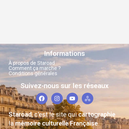
Informations
À propos de Staroad
Comment ça marche ?
Conditions générales
Suivez-nous sur les réseaux
Staroad
, c’est le site qui
cartographie
la
mémoire culturelle Française
.