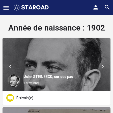
Année de naissance :
1902
John STEINBECK, sur ses pas
Écrivain(e)
Écrivain(e)