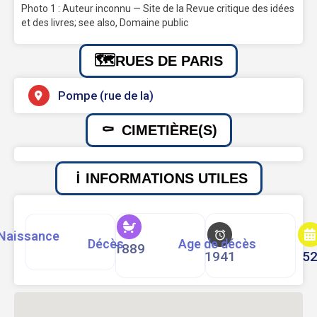
Photo 1 : Auteur inconnu — Site de la Revue critique des idées
et des livres; see also, Domaine public
RUES DE PARIS
Pompe (rue de la)
CIMETIÈRE(S)
INFORMATIONS UTILES
Naissance
Décès
Age de décès
1889
1941
5