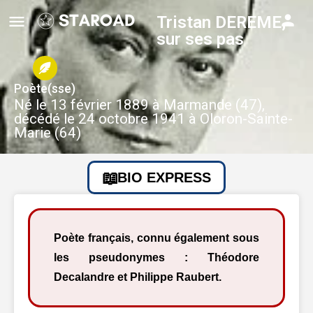
Tristan DEREME,
sur ses pas
Poète(sse)
Né le 13 février 1889 à Marmande (47),
décédé le 24 octobre 1941 à Oloron-Sainte-
Marie (64)
BIO EXPRESS
Poète français, connu également sous
les pseudonymes : Théodore
Decalandre et Philippe Raubert.