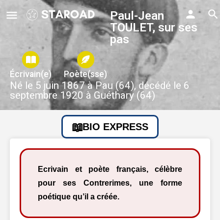
Paul-Jean
TOULET, sur ses
pas
Écrivain(e)
Poète(sse)
Né le 5 juin 1867 à Pau (64), décédé le 6
septembre 1920 à Guéthary (64)
BIO EXPRESS
Ecrivain et poète français, célèbre
pour ses Contrerimes, une forme
poétique qu’il a créée.