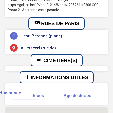
https://gallica.bnf.fr/ark:/12148/bpt6k205261t/f206 CC0 –
Photo 2 : Ancienne carte postale
RUES DE PARIS
Henri Bergson (place)
Villersexel (rue de)
CIMETIÈRE(S)
INFORMATIONS UTILES
Naissance
Décès
Age de décès