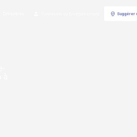
Cimetières
Connexion
ou
Enregistrement
Suggérer 
e-
6 à