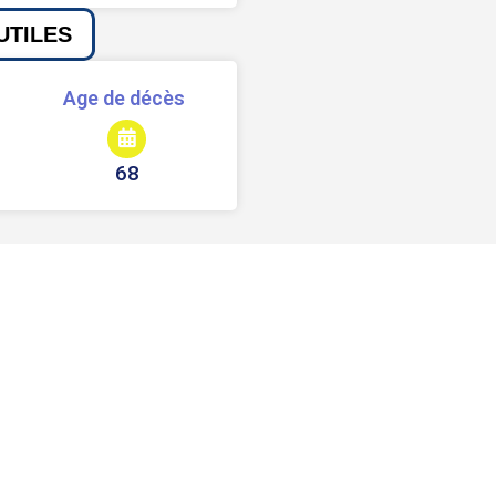
UTILES
Age de décès
68
Signaler une erreur ou un bug
Partager