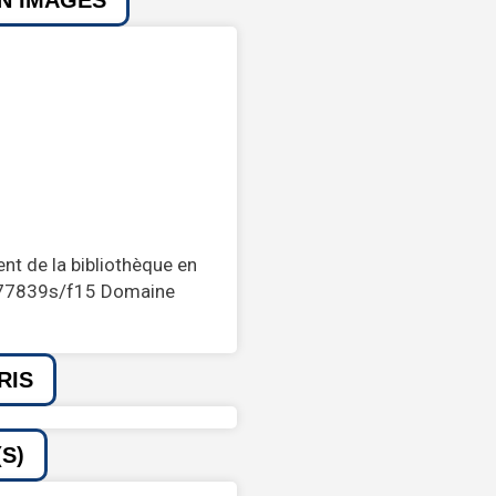
EN IMAGES
nt de la bibliothèque en
k3277839s/f15 Domaine
RIS
S)