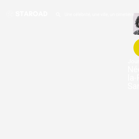
Jour
Né
la-
San