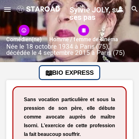
Sylvie JOLY, sur
ses pas
Comédien(ne)
Homme / femme de cinéma
Née le 18 octobre 1934 à Paris (75),
décédée le 4 septembre 2015 à Paris (75)
BIO EXPRESS
Sans vocation particulière et sous la
pression de son père, elle débute
comme avocate auprès de maître
Isorni. L’exercice de cette profession
la fait beaucoup souffrir.