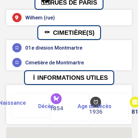
RUES DE PARIS
Wilhem (rue)
CIMETIÈRE(S)
01e division Montmartre
Cimetière de Montmartre
INFORMATIONS UTILES
Naissance
Décès
Age de décès
1854
1936
8