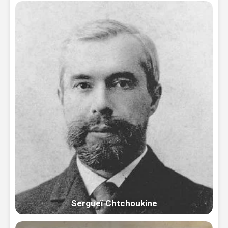
Sergueï Chtchoukine