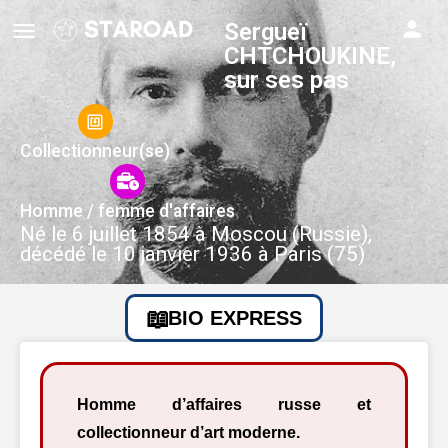
Sergueï
CHTCHOUKINE,
sur ses pas
Collectionneur(se)
Homme / femme d'affaires
Né le 6 juillet 1854 à Moscou (Russie),
décédé le 10 janvier 1936 à Paris (75)
BIO EXPRESS
Homme d’affaires russe et
collectionneur d’art moderne.