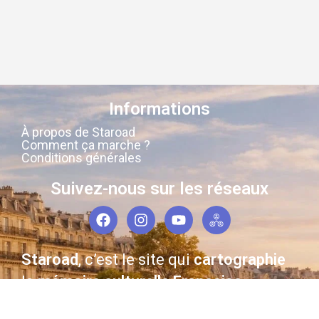
Informations
À propos de Staroad
Comment ça marche ?
Conditions générales
Suivez-nous sur les réseaux
Staroad
, c’est le site qui
cartographie
la
mémoire culturelle Française
.
Découvrez les lieux, les histoires, les