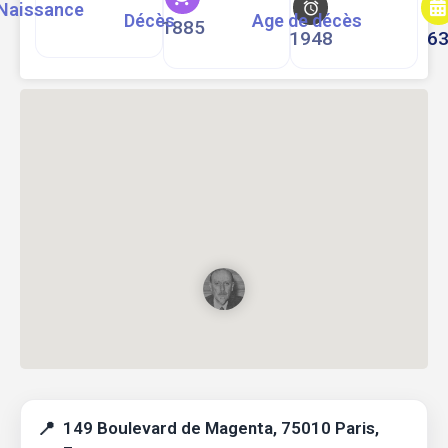
Naissance
Décès
Age de décès
1885
1948
6
149 Boulevard de Magenta, 75010 Paris,