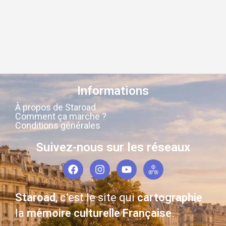
Informations
À propos de Staroad
Comment ça marche ?
Conditions générales
Suivez-nous sur les réseaux
Staroad
, c’est le site qui
cartographie
la
mémoire culturelle Française
.