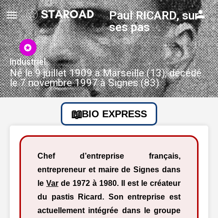
Paul RICARD, sur
ses pas
Industriel
Né le 9 juillet 1909 à Marseille (13), décédé
le 7 novembre 1997 à Signes (83)
BIO EXPRESS
Chef d’entreprise français,
entrepreneur et maire de Signes dans
le
Var
de 1972 à 1980. Il est le créateur
du pastis Ricard. Son entreprise est
actuellement intégrée dans le groupe