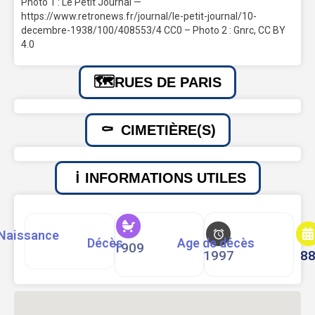
Photo 1 : Le Petit Journal —
https://www.retronews.fr/journal/le-petit-journal/10-
decembre-1938/100/408553/4 CC0 – Photo 2 : Gnrc, CC BY
4.0
RUES DE PARIS
CIMETIÈRE(S)
INFORMATIONS UTILES
Naissance
Décès
Age de décès
1909
1997
8