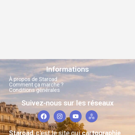
Informations
À propos de Staroad
Comment ça marche ?
Conditions générales
Suivez-nous sur les réseaux
Staroad
, c’est le site qui
cartographie