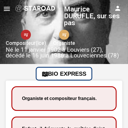
Maurice
DURUFLE, sur ses
pas
Compositeur(ice)
Organiste
Né le 11 janvier 1902 à Louviers (27),
décédé le 16 juin 1986 à Louveciennes (78)
BIO EXPRESS
Organiste et compositeur français.